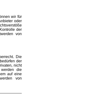
önnen wir für
Anbieter oder
chtsverstöße
Kontrolle der
ntwerden von
errecht. Die
 bedürfen der
ivaten, nicht
, werden die
zdem auf eine
twerden von