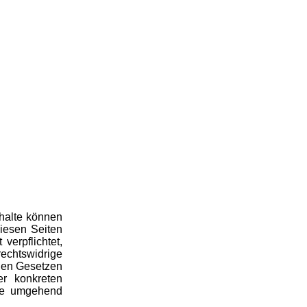
Inhalte können
iesen Seiten
erpflichtet,
rechtswidrige
inen Gesetzen
er konkreten
lte umgehend